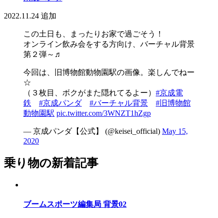
2022.11.24
追加
この土日も、まったりお家で過ごそう！
オンライン飲み会をする方向け、バーチャル背景
第２弾～♬
今回は、旧博物館動物園駅の画像。楽しんでねー
☆
（３枚目、ボクがまた隠れてるよー）
#京成電
鉄
#京成パンダ
#バーチャル背景
#旧博物館
動物園駅
pic.twitter.com/3WNZT1hZgp
— 京成パンダ【公式】 (@keisei_official)
May 15,
2020
乗り物の新着記事
ブームスポーツ編集局 背景02