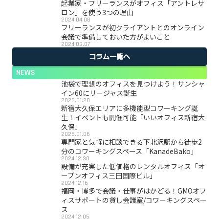
起業家・フリーランスがオフィス「アントレサ
ロン」を使う3つの理由
2024.04.08
フリーランスが初クライアントとのオンライン
会議で準備しておいた方がよいこと
2024.03.07
コラム一覧へ
NEWS
池袋で理想のオフィスを見つけよう！サンシャ
イン60にリージャス誕生
2025.01.20
新宿大久保エリアに多機能型コワーキング誕
生！イベントも開催可能「いいオフィス新宿大
久保」
2025.01.06
専門家と気軽に相談できる下北沢駅から徒歩2
分のコワーキングスペース「KanadeBako」
2024.12.30
設備が充実した低価格のレンタルオフィス「オ
ープンオフィス三田国際ビル」
2024.12.16
福岡・博多で会議・仕事がはかどる！GMOオフ
ィスサポートの貸し会議室/コワーキングスペー
ス
2024.12.05