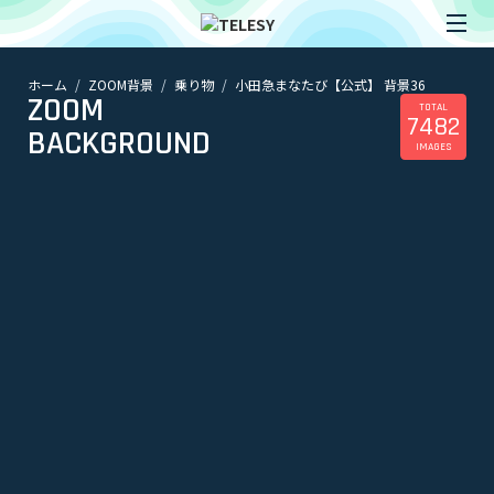
ホーム
ZOOM背景
乗り物
小田急まなたび【公式】 背景36
ホーム
ZOOM
ニュース
TOTAL
7482
コラム
BACKGROUND
IMAGES
ZOOM背景
TELESYについて
@telesy