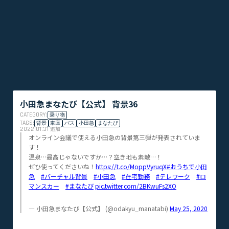
小田急まなたび【公式】 背景36
CATEGORY:
乗り物
TAGS:
背景
車庫
バス
小田急
まなたび
2022.01.31
追加
オンライン会議で使える小田急の背景第三弾が発表されていま
す！
温泉…最高じゃないですか…？空き地も素敵…！
ぜひ使ってくださいね！
https://t.co/MoppVyruqX
#おうちで小田
急
#バーチャル背景
#小田急
#在宅勤務
#テレワーク
#ロ
マンスカー
#まなたび
pic.twitter.com/2BKwuFs2XO
— 小田急まなたび【公式】 (@odakyu_manatabi)
May 25, 2020