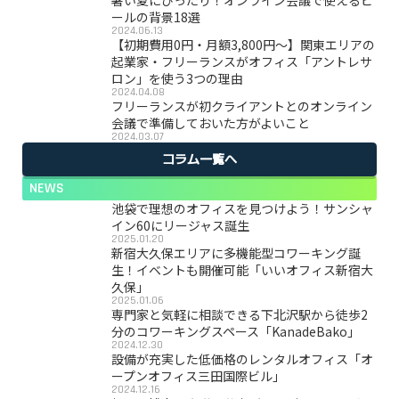
暑い夏にぴったり！オンライン会議で使えるビ
ールの背景18選
2024.06.13
【初期費用0円・月額3,800円〜】関東エリアの
起業家・フリーランスがオフィス「アントレサ
ロン」を使う3つの理由
2024.04.08
フリーランスが初クライアントとのオンライン
会議で準備しておいた方がよいこと
2024.03.07
コラム一覧へ
NEWS
池袋で理想のオフィスを見つけよう！サンシャ
イン60にリージャス誕生
2025.01.20
新宿大久保エリアに多機能型コワーキング誕
生！イベントも開催可能「いいオフィス新宿大
久保」
2025.01.06
専門家と気軽に相談できる下北沢駅から徒歩2
分のコワーキングスペース「KanadeBako」
2024.12.30
設備が充実した低価格のレンタルオフィス「オ
ープンオフィス三田国際ビル」
2024.12.16