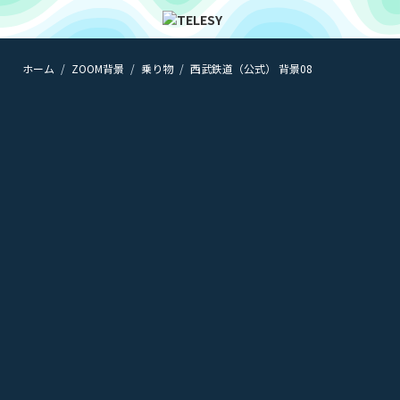
ホーム
ZOOM背景
乗り物
西武鉄道（公式） 背景08
ホーム
ニュース
コラム
ZOOM背景
TELESYについて
@telesy