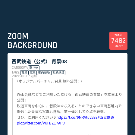
ZOOM
TOTAL
7482
BACKGROUND
IMAGES
西武鉄道（公式） 背景08
CATEGORY:
乗り物
TAGS:
背景
電車
車両基地
西武鉄道
2022.02.07
追加
\オリジナルバーチャル背景 無料公開！/
Web会議などでご利用いただける「西武鉄道の背景」を本日より
公開！
鉄道車両を中心に、普段は立ち入ることのできない車両基地内で
撮影した貴重な写真も含め、第一弾として９点を厳選。
ぜひ、ご利用ください♪
https://t.co/9MRVtuv5EE
#西武鉄道
pic.twitter.com/VUFBZ17AP3