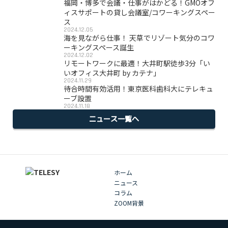
福岡・博多で会議・仕事がはかどる！GMOオフ
ィスサポートの貸し会議室/コワーキングスペー
ス
2024.12.05
海を見ながら仕事！ 天草でリゾート気分のコワ
ーキングスペース誕生
2024.12.02
リモートワークに最適！大井町駅徒歩3分「い
いオフィス大井町 by カテナ」
2024.11.29
待合時間有効活用！東京医科歯科大にテレキュ
ーブ設置
2024.11.18
ニュース一覧へ
ホーム
ニュース
コラム
ZOOM背景