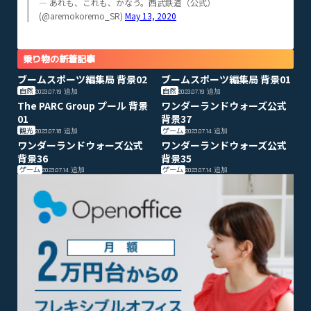
— あれも、これも、かなう。西武鉄道（公式）
(@aremokoremo_SR)
May 13, 2020
乗り物の新着記事
ブームスポーツ編集局 背景02
ブームスポーツ編集局 背景01
自然
自然
2023.07.19
追加
2023.07.19
追加
The PARC Group プール 背景
ワンダーランドウォーズ公式
01
背景37
観光
ゲーム
2023.07.18
追加
2023.07.14
追加
ワンダーランドウォーズ公式
ワンダーランドウォーズ公式
背景36
背景35
ゲーム
ゲーム
2023.07.14
追加
2023.07.14
追加