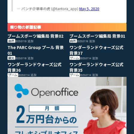
— パンチ＠単車の虎 (@tantora_app)
May 5, 2020
乗り物の新着記事
ブームスポーツ編集局 背景02
ブームスポーツ編集局 背景01
自然
自然
2023.07.19
追加
2023.07.19
追加
The PARC Group プール 背景
ワンダーランドウォーズ公式
01
背景37
観光
ゲーム
2023.07.18
追加
2023.07.14
追加
ワンダーランドウォーズ公式
ワンダーランドウォーズ公式
背景36
背景35
ゲーム
ゲーム
2023.07.14
追加
2023.07.14
追加