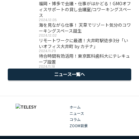
福岡・博多で会議・仕事がはかどる！GMOオフ
ィスサポートの貸し会議室/コワーキングスペー
ス
2024.12.05
海を見ながら仕事！ 天草でリゾート気分のコワ
ーキングスペース誕生
2024.12.02
リモートワークに最適！大井町駅徒歩3分「い
いオフィス大井町 by カテナ」
2024.11.29
待合時間有効活用！東京医科歯科大にテレキュ
ーブ設置
2024.11.18
ニュース一覧へ
ホーム
ニュース
コラム
ZOOM背景