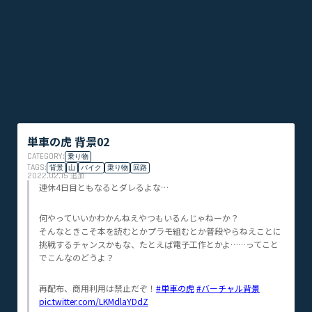
単車の虎 背景02
CATEGORY:
乗り物
TAGS:
背景
山
バイク
乗り物
回路
2022.02.15
追加
連休4日目ともなるとダレるよな…
何やっていいかわかんねえやつもいるんじゃねーか？
そんなときこそ本を読むとかプラモ組むとか普段やらねえことに
挑戦するチャンスかもな、たとえば電子工作とかよ……ってこと
でこんなのどうよ？
再配布、商用利用は禁止だぞ！
#単車の虎
#バーチャル背景
pic.twitter.com/LKMdlaYDdZ