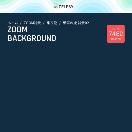
ホーム
ZOOM背景
乗り物
単車の虎 背景02
ホーム
ZOOM
ニュース
TOTAL
7482
コラム
BACKGROUND
IMAGES
ZOOM背景
TELESYについて
@telesy