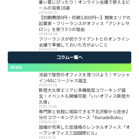
暑い夏にぴったり！オンライン会議で使えるビ
ールの背景18選
2024.06.13
【初期費用0円・月額3,800円〜】関東エリアの
起業家・フリーランスがオフィス「アントレサ
ロン」を使う3つの理由
2024.04.08
フリーランスが初クライアントとのオンライン
会議で準備しておいた方がよいこと
2024.03.07
コラム一覧へ
NEWS
池袋で理想のオフィスを見つけよう！サンシャ
イン60にリージャス誕生
2025.01.20
新宿大久保エリアに多機能型コワーキング誕
生！イベントも開催可能「いいオフィス新宿大
久保」
2025.01.06
専門家と気軽に相談できる下北沢駅から徒歩2
分のコワーキングスペース「KanadeBako」
2024.12.30
設備が充実した低価格のレンタルオフィス「オ
ープンオフィス三田国際ビル」
2024.12.16