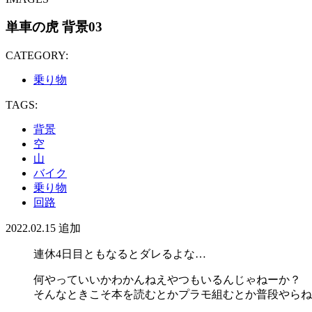
単車の虎 背景03
CATEGORY:
乗り物
TAGS:
背景
空
山
バイク
乗り物
回路
2022.02.15
追加
連休4日目ともなるとダレるよな…
何やっていいかわかんねえやつもいるんじゃねーか？
そんなときこそ本を読むとかプラモ組むとか普段やらね