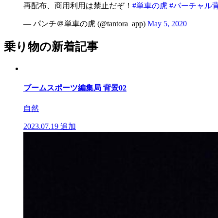
再配布、商用利用は禁止だぞ！
#単車の虎
#バーチャル
— パンチ＠単車の虎 (@tantora_app)
May 5, 2020
乗り物の新着記事
ブームスポーツ編集局 背景02
自然
2023.07.19
追加