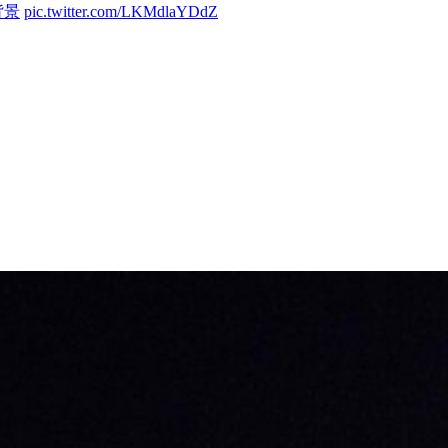
背景
pic.twitter.com/LKMdlaYDdZ