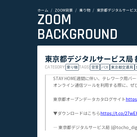
ホーム
ZOOM背景
乗り物
東京都デジタルサービス局
ZOOM
BACKGROUND
東京都デジタルサービス局 都
CATEGORY:
TAGS:
乗り物
背景
バス
東京都交通局
STAY HOME週間に伴い、テレワーク
オンライン通信ツールを利用する際に、ぜ
東京都オープンデータカタログサイト
https
▼ダウンロードはこちら
https://t.co/27w
— 東京都デジタルサービス局 (@tocho_digi