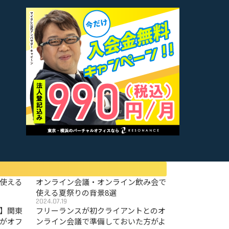
使える
オンライン会議・オンライン飲み会で
使える夏祭りの背景8選
2024.07.19
〜】関東
フリーランスが初クライアントとのオ
がオフ
ンライン会議で準備しておいた方がよ