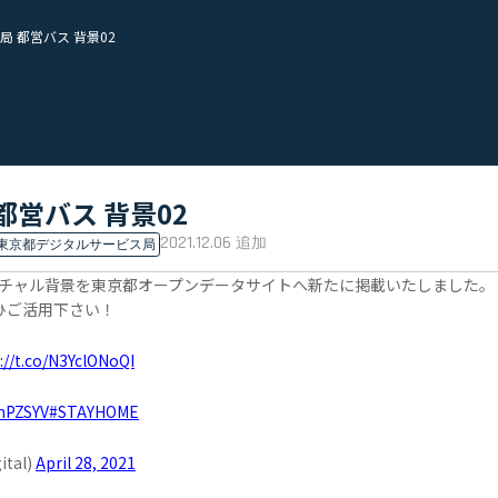
 都営バス 背景02
営バス 背景02
2021.12.06
追加
東京都デジタルサービス局
用バーチャル背景を東京都オープンデータサイトへ新たに掲載いたしました。
ひご活用下さい！
://t.co/N3YclONoQI
EhPZSYV
#STAYHOME
tal)
April 28, 2021