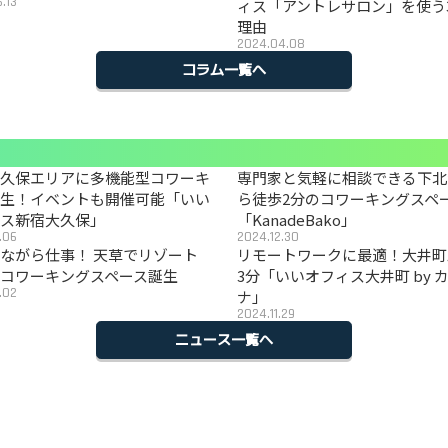
.13
ィス「アントレサロン」を使う
理由
2024.04.08
コラム一覧へ
大久保エリアに多機能型コワーキ
専門家と気軽に相談できる下北
誕生！イベントも開催可能「いい
ら徒歩2分のコワーキングスペ
ィス新宿大久保」
「KanadeBako」
.06
2024.12.30
ながら仕事！ 天草でリゾート
リモートワークに最適！大井町
コワーキングスペース誕生
3分「いいオフィス大井町 by 
.02
ナ」
2024.11.29
ニュース一覧へ