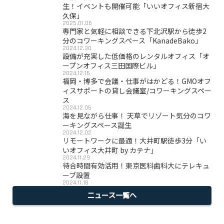
生！イベントも開催可能「いいオフィス新宿大
久保」
2025.01.06
専門家と気軽に相談できる下北沢駅から徒歩2
分のコワーキングスペース「KanadeBako」
2024.12.30
設備が充実した低価格のレンタルオフィス「オ
ープンオフィス三田国際ビル」
2024.12.16
福岡・博多で会議・仕事がはかどる！GMOオフ
ィスサポートの貸し会議室/コワーキングスペー
ス
2024.12.05
海を見ながら仕事！ 天草でリゾート気分のコワ
ーキングスペース誕生
2024.12.02
リモートワークに最適！大井町駅徒歩3分「い
いオフィス大井町 by カテナ」
2024.11.29
待合時間有効活用！東京医科歯科大にテレキュ
ーブ設置
2024.11.18
ニュース一覧へ