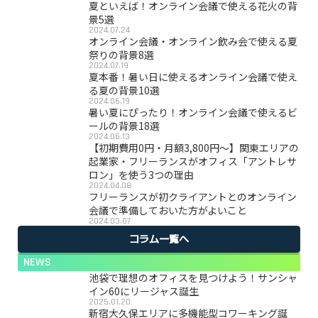
夏といえば！オンライン会議で使える花火の背
景5選
2024.07.24
オンライン会議・オンライン飲み会で使える夏
祭りの背景8選
2024.07.19
夏本番！暑い日に使えるオンライン会議で使え
る夏の背景10選
2024.06.19
暑い夏にぴったり！オンライン会議で使えるビ
ールの背景18選
2024.06.13
【初期費用0円・月額3,800円〜】関東エリアの
起業家・フリーランスがオフィス「アントレサ
ロン」を使う3つの理由
2024.04.08
フリーランスが初クライアントとのオンライン
会議で準備しておいた方がよいこと
2024.03.07
コラム一覧へ
NEWS
池袋で理想のオフィスを見つけよう！サンシャ
イン60にリージャス誕生
2025.01.20
新宿大久保エリアに多機能型コワーキング誕