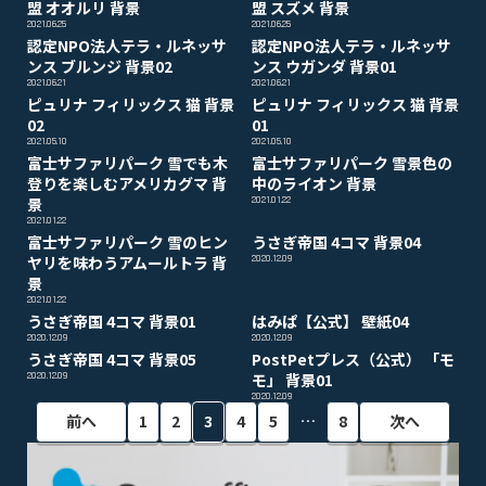
盟 オオルリ 背景
盟 スズメ 背景
2021.06.25
2021.06.25
認定NPO法人テラ・ルネッサ
認定NPO法人テラ・ルネッサ
ンス ブルンジ 背景02
ンス ウガンダ 背景01
2021.06.21
2021.06.21
ピュリナ フィリックス 猫 背景
ピュリナ フィリックス 猫 背景
02
01
2021.05.10
2021.05.10
富士サファリパーク 雪でも木
富士サファリパーク 雪景色の
登りを楽しむアメリカグマ 背
中のライオン 背景
景
2021.01.22
2021.01.22
富士サファリパーク 雪のヒン
うさぎ帝国 4コマ 背景04
ヤリを味わうアムールトラ 背
2020.12.09
景
2021.01.22
うさぎ帝国 4コマ 背景01
はみぱ【公式】 壁紙04
2020.12.09
2020.12.09
うさぎ帝国 4コマ 背景05
PostPetプレス（公式） 「モ
2020.12.09
モ」 背景01
2020.12.09
…
前へ
1
2
3
4
5
8
次へ