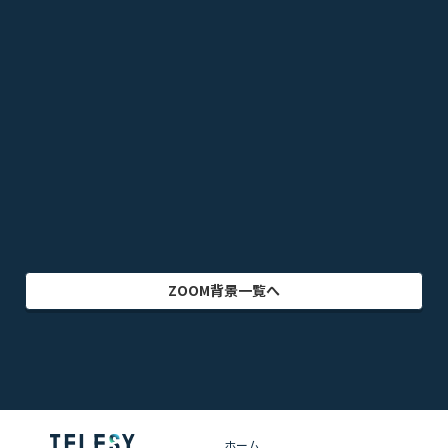
漫画
スポーツ
音楽
オフィス・事務所
ビル・建物
アニメ
テレビドラマ
ゲーム
乗り物
映画・映像
クリエイター
インテリア
アート・美術
グラフィック
自然
イラスト
動物
部屋・室内
食品・飲料
ZOOM背景一覧へ
ホーム