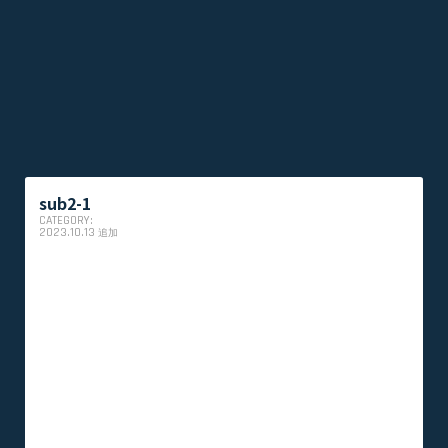
sub2-1
CATEGORY:
2023.10.13
追加