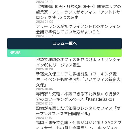
2024.06.13
【初期費用0円・月額3,800円〜】関東エリアの
起業家・フリーランスがオフィス「アントレサ
ロン」を使う3つの理由
2024.04.08
フリーランスが初クライアントとのオンライン
会議で準備しておいた方がよいこと
2024.03.07
コラム一覧へ
NEWS
池袋で理想のオフィスを見つけよう！サンシャ
イン60にリージャス誕生
2025.01.20
新宿大久保エリアに多機能型コワーキング誕
生！イベントも開催可能「いいオフィス新宿大
久保」
2025.01.06
専門家と気軽に相談できる下北沢駅から徒歩2
分のコワーキングスペース「KanadeBako」
2024.12.30
設備が充実した低価格のレンタルオフィス「オ
ープンオフィス三田国際ビル」
2024.12.16
福岡・博多で会議・仕事がはかどる！GMOオフ
ィスサポートの貸し会議室/コワーキングスペー