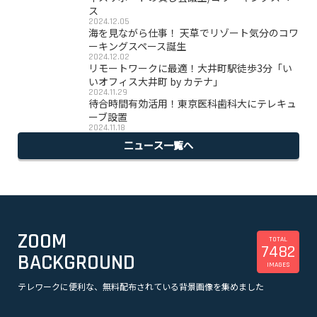
ス
2024.12.05
海を見ながら仕事！ 天草でリゾート気分のコワ
ーキングスペース誕生
2024.12.02
リモートワークに最適！大井町駅徒歩3分「い
いオフィス大井町 by カテナ」
2024.11.29
待合時間有効活用！東京医科歯科大にテレキュ
ーブ設置
2024.11.18
ニュース一覧へ
ZOOM
TOTAL
7482
BACKGROUND
IMAGES
テレワークに便利な、無料配布されている背景画像を集めました
美容
観光
企業