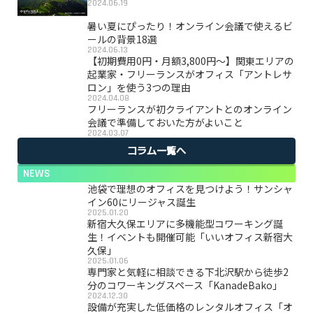
2024.06.19
暑い夏にぴったり！オンライン会議で使えるビ
ールの背景18選
2024.06.13
【初期費用0円・月額3,800円〜】関東エリアの
起業家・フリーランスがオフィス「アントレサ
ロン」を使う3つの理由
2024.04.08
フリーランスが初クライアントとのオンライン
会議で準備しておいた方がよいこと
2024.03.07
コラム一覧へ
NEWS
池袋で理想のオフィスを見つけよう！サンシャ
イン60にリージャス誕生
2025.01.20
新宿大久保エリアに多機能型コワーキング誕
生！イベントも開催可能「いいオフィス新宿大
久保」
2025.01.06
専門家と気軽に相談できる下北沢駅から徒歩2
分のコワーキングスペース「KanadeBako」
2024.12.30
設備が充実した低価格のレンタルオフィス「オ