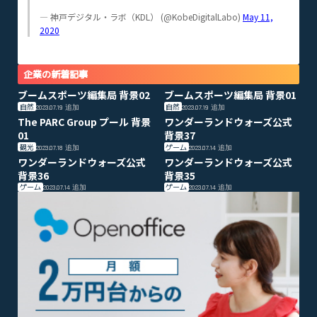
— 神戸デジタル・ラボ（KDL） (@KobeDigitalLabo)
May 11,
2020
企業の新着記事
ブームスポーツ編集局 背景02
ブームスポーツ編集局 背景01
自然
自然
2023.07.19
追加
2023.07.19
追加
The PARC Group プール 背景
ワンダーランドウォーズ公式
01
背景37
観光
ゲーム
2023.07.18
追加
2023.07.14
追加
ワンダーランドウォーズ公式
ワンダーランドウォーズ公式
背景36
背景35
ゲーム
ゲーム
2023.07.14
追加
2023.07.14
追加