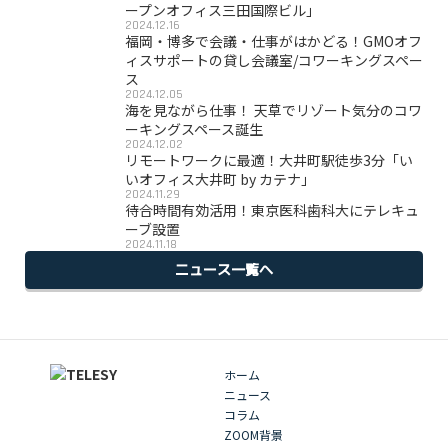
ープンオフィス三田国際ビル」
2024.12.16
福岡・博多で会議・仕事がはかどる！GMOオフ
ィスサポートの貸し会議室/コワーキングスペー
ス
2024.12.05
海を見ながら仕事！ 天草でリゾート気分のコワ
ーキングスペース誕生
2024.12.02
リモートワークに最適！大井町駅徒歩3分「い
いオフィス大井町 by カテナ」
2024.11.29
待合時間有効活用！東京医科歯科大にテレキュ
ーブ設置
2024.11.18
ニュース一覧へ
ホーム
ニュース
コラム
ZOOM背景