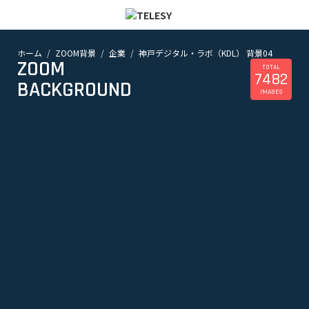
ホーム
ZOOM背景
企業
神戸デジタル・ラボ（KDL） 背景04
ホーム
ZOOM
ニュース
TOTAL
7482
コラム
BACKGROUND
IMAGES
ZOOM背景
TELESYについて
@telesy