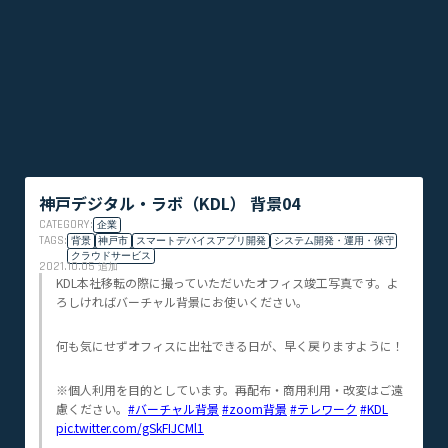
神戸デジタル・ラボ（KDL） 背景04
CATEGORY:
企業
TAGS:
背景
神戸市
スマートデバイスアプリ開発
システム開発・運用・保守
クラウドサービス
2021.10.05
追加
KDL本社移転の際に撮っていただいたオフィス竣工写真です。よ
ろしければバーチャル背景にお使いください。
何も気にせずオフィスに出社できる日が、早く戻りますように！
※個人利用を目的としています。再配布・商用利用・改変はご遠
慮ください。
#バーチャル背景
#zoom背景
#テレワーク
#KDL
pic.twitter.com/gSkFIJCMl1