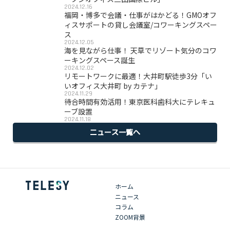
2024.12.16
福岡・博多で会議・仕事がはかどる！GMOオフ
ィスサポートの貸し会議室/コワーキングスペー
ス
2024.12.05
海を見ながら仕事！ 天草でリゾート気分のコワ
ーキングスペース誕生
2024.12.02
リモートワークに最適！大井町駅徒歩3分「い
いオフィス大井町 by カテナ」
2024.11.29
待合時間有効活用！東京医科歯科大にテレキュ
ーブ設置
2024.11.18
ニュース一覧へ
ホーム
ニュース
コラム
ZOOM背景