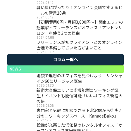
2024.06.19
暑い夏にぴったり！オンライン会議で使えるビ
ールの背景18選
2024.06.13
【初期費用0円・月額3,800円〜】関東エリアの
起業家・フリーランスがオフィス「アントレサ
ロン」を使う3つの理由
2024.04.08
フリーランスが初クライアントとのオンライン
会議で準備しておいた方がよいこと
2024.03.07
コラム一覧へ
NEWS
池袋で理想のオフィスを見つけよう！サンシャ
イン60にリージャス誕生
2025.01.20
新宿大久保エリアに多機能型コワーキング誕
生！イベントも開催可能「いいオフィス新宿大
久保」
2025.01.06
専門家と気軽に相談できる下北沢駅から徒歩2
分のコワーキングスペース「KanadeBako」
2024.12.30
設備が充実した低価格のレンタルオフィス「オ
ープンオフィス三田国際ビル」