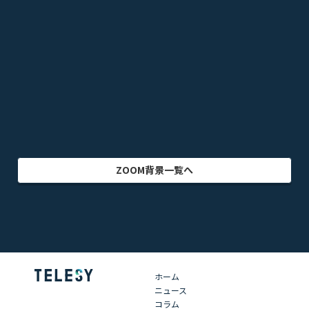
ビル・建物
アニメ
テレビドラマ
ゲーム
乗り物
映画・映像
クリエイター
インテリア
アート・美術
グラフィック
自然
イラスト
動物
部屋・室内
食品・飲料
ZOOM背景一覧へ
ホーム
ニュース
コラム