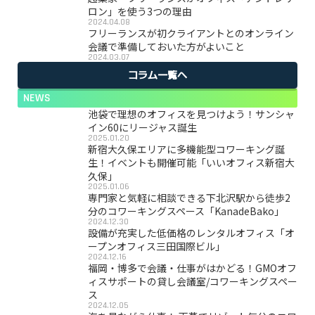
ロン」を使う3つの理由
2024.04.08
フリーランスが初クライアントとのオンライン
会議で準備しておいた方がよいこと
2024.03.07
コラム一覧へ
NEWS
池袋で理想のオフィスを見つけよう！サンシャ
イン60にリージャス誕生
2025.01.20
新宿大久保エリアに多機能型コワーキング誕
生！イベントも開催可能「いいオフィス新宿大
久保」
2025.01.06
専門家と気軽に相談できる下北沢駅から徒歩2
分のコワーキングスペース「KanadeBako」
2024.12.30
設備が充実した低価格のレンタルオフィス「オ
ープンオフィス三田国際ビル」
2024.12.16
福岡・博多で会議・仕事がはかどる！GMOオフ
ィスサポートの貸し会議室/コワーキングスペー
ス
2024.12.05