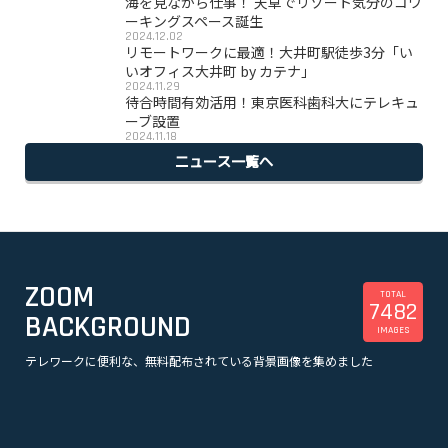
海を見ながら仕事！ 天草でリゾート気分のコワ
ーキングスペース誕生
2024.12.02
リモートワークに最適！大井町駅徒歩3分「い
いオフィス大井町 by カテナ」
2024.11.29
待合時間有効活用！東京医科歯科大にテレキュ
ーブ設置
2024.11.18
ニュース一覧へ
ZOOM
TOTAL
7482
BACKGROUND
IMAGES
テレワークに便利な、無料配布されている背景画像を集めました
美容
観光
企業
漫画
スポーツ
音楽
オフィス・事務所