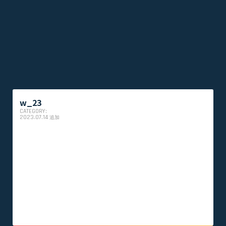
w_23
CATEGORY:
2023.07.14
追加