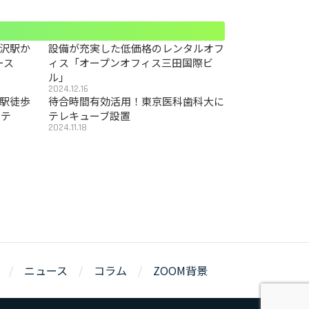
沢駅か
設備が充実した低価格のレンタルオフ
ース
ィス「オープンオフィス三田国際ビ
ル」
2024.12.16
駅徒歩
待合時間有効活用！東京医科歯科大に
カテ
テレキューブ設置
2024.11.18
ニュース
コラム
ZOOM背景