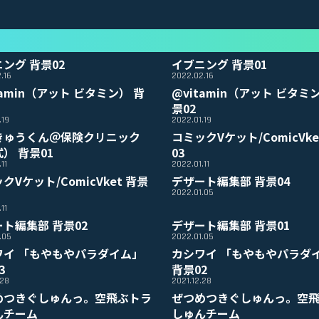
ング 背景02
イブニング 背景01
.16
2022.02.16
tamin（アット ビタミン） 背
@vitamin（アット ビタミ
景02
.19
2022.01.19
きゅうくん＠保険クリニック
コミックVケット/ComicVke
） 背景01
03
11
2022.01.11
クVケット/ComicVket 背景
デザート編集部 背景04
2022.01.05
11
ト編集部 背景02
デザート編集部 背景01
.05
2022.01.05
ワイ 「もやもやパラダイム」
カシワイ 「もやもやパラダ
3
背景02
.28
2021.12.28
めつきぐしゅんっ。空飛ぶトラ
ぜつめつきぐしゅんっ。空
んチーム
しゅんチーム