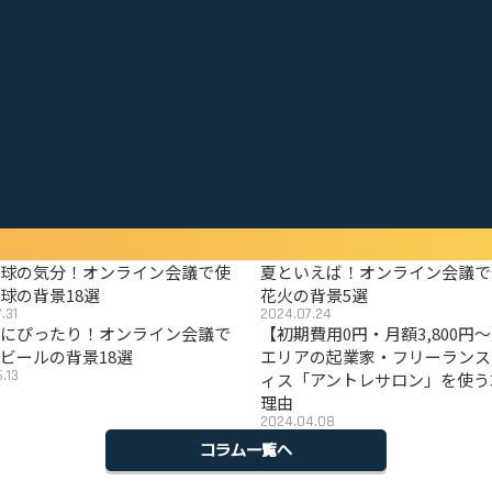
野球の気分！オンライン会議で使
夏といえば！オンライン会議で
球の背景18選
花火の背景5選
.31
2024.07.24
夏にぴったり！オンライン会議で
【初期費用0円・月額3,800円
ビールの背景18選
エリアの起業家・フリーランス
.13
ィス「アントレサロン」を使う
理由
2024.04.08
コラム一覧へ