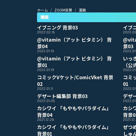
ホーム
ZOOM背景
漫画
漫画
イブニング 背景03
イブニ
2022.02.16
2022.02
@vitamin（アット ビタミン） 背
@vi
景04
景03
2022.01.19
2022.01
@vitamin（アット ビタミン） 背
いっ
景01
（公式
2022.01.19
2022.01.
コミックVケット/ComicVket 背景
コミッ
02
01
2022.01.11
2022.01.
デザート編集部 背景03
デザー
2022.01.05
2022.01
カシワイ 「もやもやパラダイム」
カシ
背景04
背景0
2021.12.28
2021.12
カシワイ 「もやもやパラダイム」
ぜつ
背景01
しゅ