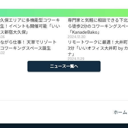
大久保エリアに多機能型コワーキ
専門家と気軽に相談できる下北
誕生！イベントも開催可能「いい
ら徒歩2分のコワーキングスペ
ィス新宿大久保」
「KanadeBako」
.06
2024.12.30
ながら仕事！ 天草でリゾート
リモートワークに最適！大井町
コワーキングスペース誕生
3分「いいオフィス大井町 by 
.02
ナ」
2024.11.29
ニュース一覧へ
ホーム