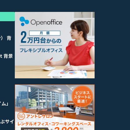
ン） 背
t 背景
イム」
飛ぶサイ