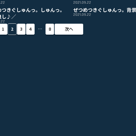
.22
2021.09.22
めつきぐしゅんっ。しゅんっ。
ぜつめつきぐしゅんっ。背景
2021.09.22
良し♪／
.22
…
1
2
3
4
8
次へ