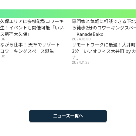
大久保エリアに多機能型コワーキ
専門家と気軽に相談できる下北
誕生！イベントも開催可能「いい
ら徒歩2分のコワーキングスペ
ィス新宿大久保」
「KanadeBako」
.06
2024.12.30
ながら仕事！ 天草でリゾート
リモートワークに最適！大井町
コワーキングスペース誕生
3分「いいオフィス大井町 by 
.02
ナ」
2024.11.29
ニュース一覧へ