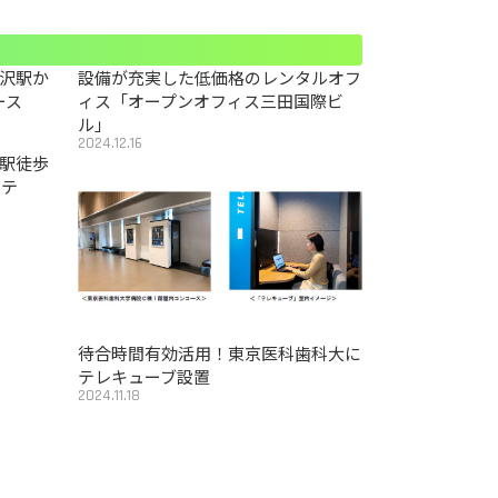
沢駅か
設備が充実した低価格のレンタルオフ
ース
ィス「オープンオフィス三田国際ビ
ル」
2024.12.16
駅徒歩
カテ
待合時間有効活用！東京医科歯科大に
テレキューブ設置
2024.11.18