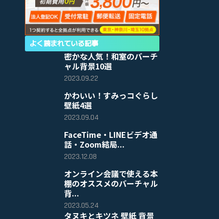
よく読まれている記事
密かな人気！和室のバーチ
ャル背景10選
2023.09.22
かわいい！すみっコぐらし
壁紙4選
2023.09.04
FaceTime・LINEビデオ通
話・Zoom結局...
2023.12.08
オンライン会議で使える本
棚のオススメのバーチャル
背...
2023.05.24
タヌキとキツネ 壁紙 背景