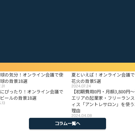
野球の気分！オンライン会議で使
夏といえば！オンライン会議で
球の背景18選
花火の背景5選
.31
2024.07.24
夏にぴったり！オンライン会議で
【初期費用0円・月額3,800円
ビールの背景18選
エリアの起業家・フリーランス
.13
ィス「アントレサロン」を使う
理由
2024.04.08
コラム一覧へ