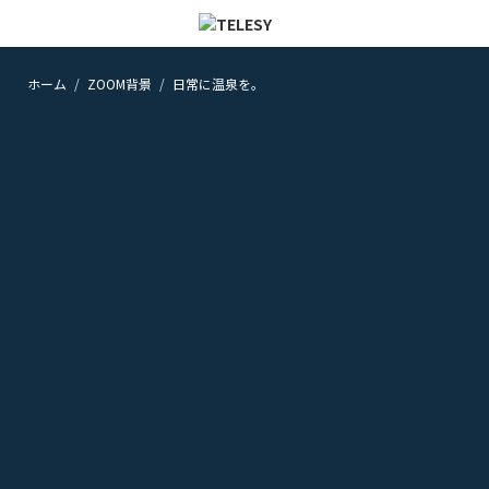
ホーム
ZOOM背景
日常に温泉を。
ホーム
ニュース
コラム
ZOOM背景
TELESYについて
@telesy