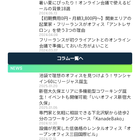
暑い夏にぴったり！オンライン会議で使えるビ
ールの背景18選
2024.06.13
【初期費用0円・月額3,800円〜】関東エリアの
起業家・フリーランスがオフィス「アントレサ
ロン」を使う3つの理由
2024.04.08
フリーランスが初クライアントとのオンライン
会議で準備しておいた方がよいこと
2024.03.07
コラム一覧へ
NEWS
池袋で理想のオフィスを見つけよう！サンシャ
イン60にリージャス誕生
2025.01.20
新宿大久保エリアに多機能型コワーキング誕
生！イベントも開催可能「いいオフィス新宿大
久保」
2025.01.06
専門家と気軽に相談できる下北沢駅から徒歩2
分のコワーキングスペース「KanadeBako」
2024.12.30
設備が充実した低価格のレンタルオフィス「オ
ープンオフィス三田国際ビル」
2024.12.16