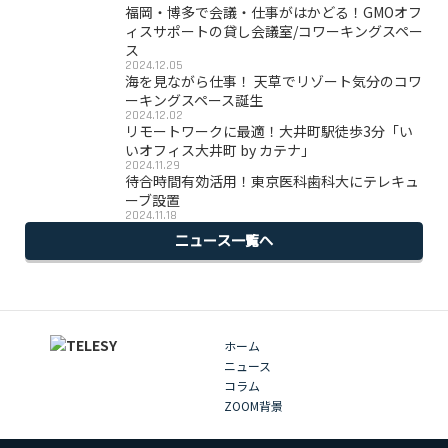
福岡・博多で会議・仕事がはかどる！GMOオフ
ィスサポートの貸し会議室/コワーキングスペー
ス
2024.12.05
海を見ながら仕事！ 天草でリゾート気分のコワ
ーキングスペース誕生
2024.12.02
リモートワークに最適！大井町駅徒歩3分「い
いオフィス大井町 by カテナ」
2024.11.29
待合時間有効活用！東京医科歯科大にテレキュ
ーブ設置
2024.11.18
ニュース一覧へ
ホーム
ニュース
コラム
ZOOM背景