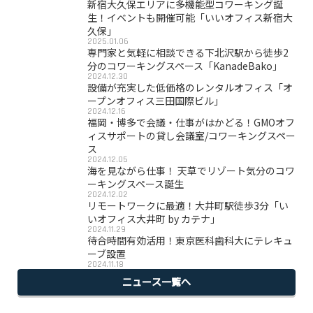
新宿大久保エリアに多機能型コワーキング誕
生！イベントも開催可能「いいオフィス新宿大
久保」
2025.01.06
専門家と気軽に相談できる下北沢駅から徒歩2
分のコワーキングスペース「KanadeBako」
2024.12.30
設備が充実した低価格のレンタルオフィス「オ
ープンオフィス三田国際ビル」
2024.12.16
福岡・博多で会議・仕事がはかどる！GMOオフ
ィスサポートの貸し会議室/コワーキングスペー
ス
2024.12.05
海を見ながら仕事！ 天草でリゾート気分のコワ
ーキングスペース誕生
2024.12.02
リモートワークに最適！大井町駅徒歩3分「い
いオフィス大井町 by カテナ」
2024.11.29
待合時間有効活用！東京医科歯科大にテレキュ
ーブ設置
2024.11.18
ニュース一覧へ