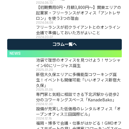
2024.06.13
【初期費用0円・月額3,800円〜】関東エリアの
起業家・フリーランスがオフィス「アントレサ
ロン」を使う3つの理由
2024.04.08
フリーランスが初クライアントとのオンライン
会議で準備しておいた方がよいこと
2024.03.07
コラム一覧へ
NEWS
池袋で理想のオフィスを見つけよう！サンシャ
イン60にリージャス誕生
2025.01.20
新宿大久保エリアに多機能型コワーキング誕
生！イベントも開催可能「いいオフィス新宿大
久保」
2025.01.06
専門家と気軽に相談できる下北沢駅から徒歩2
分のコワーキングスペース「KanadeBako」
2024.12.30
設備が充実した低価格のレンタルオフィス「オ
ープンオフィス三田国際ビル」
2024.12.16
福岡・博多で会議・仕事がはかどる！GMOオフ
ィスサポートの貸し会議室/コワーキングスペー