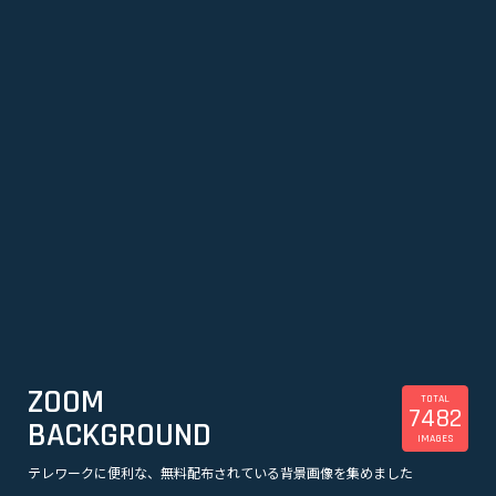
ZOOM
TOTAL
7482
BACKGROUND
IMAGES
テレワークに便利な、無料配布されている背景画像を集めました
美容
観光