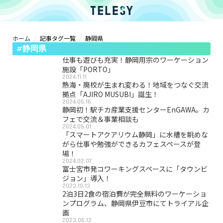
ホーム
記事タグ一覧
静岡県
ホーム
#静岡県
ニュース
コラム
仕事も遊びも充実！静岡用宗のワーケーション
ZOOM背景
施設「PORTO」
2024.11.11
TELESYについて
熱海・廃校が生まれ変わる！地域をつなぐ交流
拠点「AJIRO MUSUBI」誕生！
2024.05.16
静岡初！駅チカ産業支援センターEnGAWA。カ
@telesy
フェで交流＆事業相談も
2024.05.01
「スマートアクアリウム静岡」に水槽を眺めな
がら仕事や勉強ができるカフェスペースが登
場！
2024.02.07
富士宮市発コワーキングスペースに「タウンビ
ジョン」導入！
2023.10.13
2泊3日2食の宿泊費が完全無料のワーケーショ
ンプログラム、静岡県伊豆市にてトライアル企
画
2023.06.12