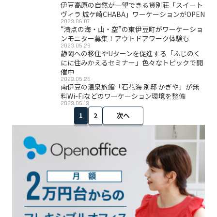
伊豆高原の自然が一望できる貸別荘「スイート
ヴィラ 城ケ崎CHABA」ワーケーションがOPEN
2023.06.07
“満点の海・山・空”の東伊豆町がワーケーショ
ンモニター募集！アウトドアワーク体験も
2023.05.29
静岡への移住やUターンを促進する「ふじのく
にに住みかえるセミナー」色々なトピックで開
催中
2023.05.26
南伊豆の温泉旅館「石花海 別邸 かぎや」が無
料Wi-Fiなどのワーケーション環境を整備
2023.05.13
1
2
次へ